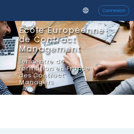
Passer au contenu principal
Connexion
Ecole Européenne
de Contract
Management
1er centre de
formation en France
des Contract
Managers