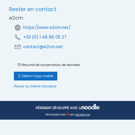
Rester en contact
e2cm
https://www.e2cm.net/
+33 (0) 1 48 86 05 27
contact@e2cm.net
Résumé de conservation de données
Obtenir l'app mobile
Passer au thème standard
FIÈREMENT DÉVELOPPÉ AVEC
Développé avec
par
conecti.me